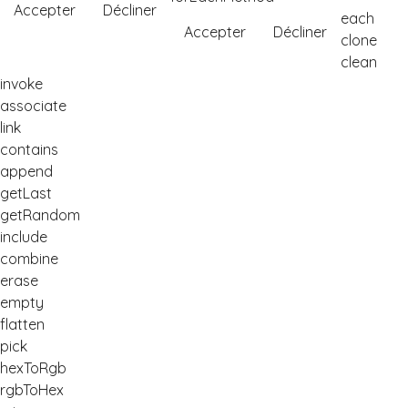
Accepter
Décliner
each
Accepter
Décliner
clone
clean
invoke
associate
link
contains
append
getLast
getRandom
include
combine
erase
empty
flatten
pick
hexToRgb
rgbToHex