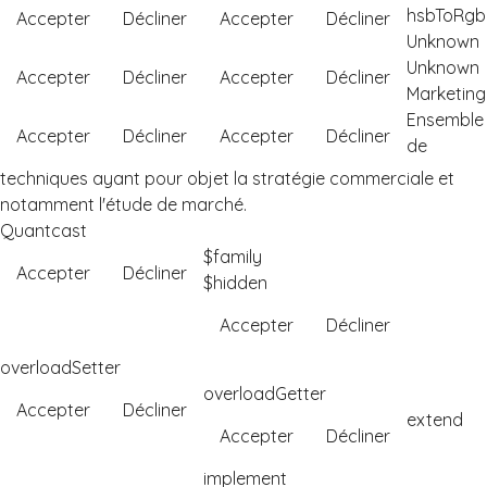
hsbToRgb
Accepter
Décliner
Accepter
Décliner
Unknown
Unknown
Accepter
Décliner
Accepter
Décliner
Marketing
Ensemble
Accepter
Décliner
Accepter
Décliner
de
techniques ayant pour objet la stratégie commerciale et
notamment l'étude de marché.
Quantcast
$family
Accepter
Décliner
$hidden
Accepter
Décliner
overloadSetter
overloadGetter
Accepter
Décliner
extend
Accepter
Décliner
implement