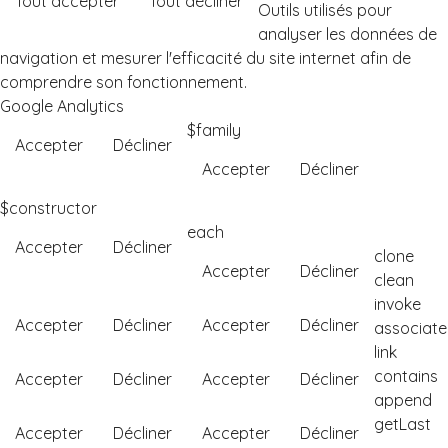
Tout accepter
Tout décliner
Outils utilisés pour
analyser les données de
navigation et mesurer l'efficacité du site internet afin de
comprendre son fonctionnement.
Google Analytics
$family
Accepter
Décliner
Accepter
Décliner
$constructor
each
Accepter
Décliner
clone
Accepter
Décliner
clean
invoke
Accepter
Décliner
Accepter
Décliner
associate
link
contains
Accepter
Décliner
Accepter
Décliner
append
getLast
Accepter
Décliner
Accepter
Décliner