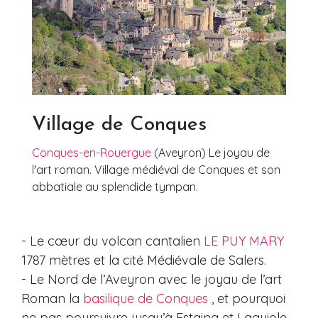
Village de Conques
Conques-en-Rouergue
(Aveyron) Le joyau de
l'art roman. Village médiéval de Conques et son
abbatiale au splendide tympan.
- Le cœur du volcan cantalien
LE PUY MARY
1787 mètres et la cité Médiévale de Salers.
- Le Nord de l’Aveyron avec le joyau de l’art
Roman la
basilique de Conques
, et pourquoi
ne pas poursuivre jusqu’à Estaing et Laguiole.